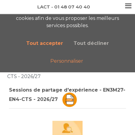
≡
LACT - 01 48 07 40 40
En visitant ce site, vous acceptez l'utilisation de
cookies afin de vous proposer les meilleurs
newsletter AC
services possibles.
Tout accepter
Tout décliner
Personnaliser
Accueil
Boutique
Catalogue général
Sessions de partage d'expérience - EN3M27-EN4-
CTS - 2026/27
Sessions de partage d'expérience - EN3M27-
EN4-CTS - 2026/27