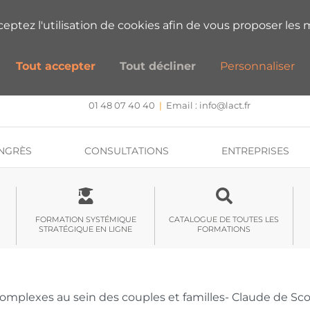
ESTIONS SUR NOS FORMATIONS ?
PRENEZ
cceptez l'utilisation de cookies afin de vous proposer les m
Tout accepter
Tout décliner
Personnaliser
CENTRE DE FORMATION, INTERVENTION ET RECHERCHE
Approche systémique stratégique et hypnose
01 48 07 40 40
|
Email :
info@lact.fr
NGRÈS
CONSULTATIONS
ENTREPRISES
FORMATION SYSTÉMIQUE
CATALOGUE DE TOUTES LES
STRATÉGIQUE EN LIGNE
FORMATIONS
mplexes au sein des couples et familles- Claude de Sco