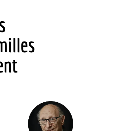
s
milles
ent