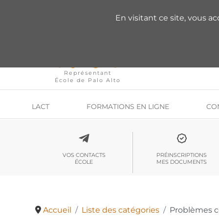
VOUS AVEZ DES QU
En visitant ce site, vous a
Représentant
École de Palo Alto
LACT
FORMATIONS EN LIGNE
CO
VOS CONTACTS
PRÉINSCRIPTIONS
ÉCOLE
MES DOCUMENTS
Accueil
Liste des catégories
Problèmes co