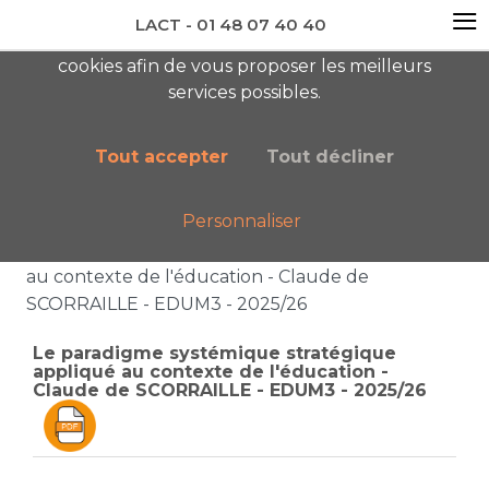
≡
LACT - 01 48 07 40 40
En visitant ce site, vous acceptez l'utilisation de
cookies afin de vous proposer les meilleurs
newsletter AC
services possibles.
Tout accepter
Tout décliner
Personnaliser
Accueil
Liste des catégories
Le paradigme systémique stratégique appliqué
au contexte de l'éducation - Claude de
SCORRAILLE - EDUM3 - 2025/26
Le paradigme systémique stratégique
appliqué au contexte de l'éducation -
Claude de SCORRAILLE - EDUM3 - 2025/26