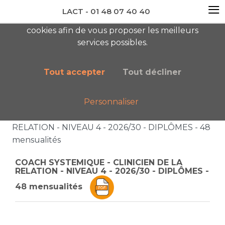
≡
LACT - 01 48 07 40 40
En visitant ce site, vous acceptez l'utilisation de
cookies afin de vous proposer les meilleurs
newsletter AC
services possibles.
Tout accepter
Tout décliner
Personnaliser
Accueil
Liste des catégories
COACH SYSTEMIQUE - CLINICIEN DE LA
RELATION - NIVEAU 4 - 2026/30 - DIPLÔMES - 48
mensualités
COACH SYSTEMIQUE - CLINICIEN DE LA
RELATION - NIVEAU 4 - 2026/30 - DIPLÔMES -
48 mensualités