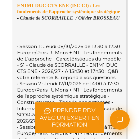
EN1M1 DUC CTS ENE (ISC CI) : Les
fondements de l’approche systémique stratégique
-
Claude de SCORRAILLE / Olivier BROSSEAU
• Session 1 : Jeudi 08/10/2026 de 13:30 à 17:30
Europe/Paris : UMons + N1 - Les fondements
de L'approche - Caractéristiques du modèle
- S1 - Claude de SCORRAILLE - EN1M1 DUC
CTS ENE - 2026/27 - A 15h30 et 17h30 : Q&R
votre référente IG répond à vos questions
• Session 2 : Jeudi 12/11/2026 de 14:00 à 17:30
Europe/Paris : UMons + N1 - Les fondements
de l'approche systémique stratégique -
Constructivisme - Théorie des systèmes -
Information et changement - S2 - Claude de
PRENDRE RDV
SCORRAILLE - EN1M1 DUC CTS ENE -
AVEC UN EXPERT EN
2026/27
FORMATION
• Session 3 : Jeudi 26/11/2026 de 14:00 à 17:30
Europe/Paris : UMons + N1 - Les fondements