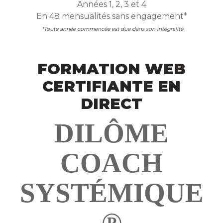
Années 1, 2, 3 et 4
En 48 mensualités sans engagement*
*Toute année commencée est due dans son intégralité
FORMATION WEB
CERTIFIANTE EN
DIRECT
DILÔME
COACH
SYSTÉMIQUE
®