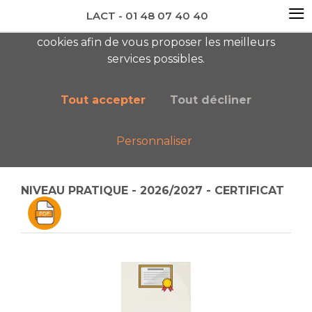
≡
LACT - 01 48 07 40 40
En visitant ce site, vous acceptez l'utilisation de
cookies afin de vous proposer les meilleurs
newsletter AC
services possibles.
Tout accepter
Tout décliner
Personnaliser
Accueil
Liste des catégories
NIVEAU PRATIQUE - 2026/2027 - CERTIFICAT
NIVEAU PRATIQUE - 2026/2027 - CERTIFICAT