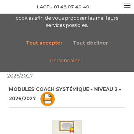
≡
LACT - 01 48 07 40 40
En visitant ce site, vous acceptez l'utilisation de
cookies afin de vous proposer les meilleurs
newsletter AC
services possibles.
Tout accepter
Tout décliner
Personnaliser
Accueil
Liste des catégories
MODULES COACH SYSTÉMIQUE - NIVEAU 2 -
2026/2027
MODULES COACH SYSTÉMIQUE - NIVEAU 2 -
2026/2027