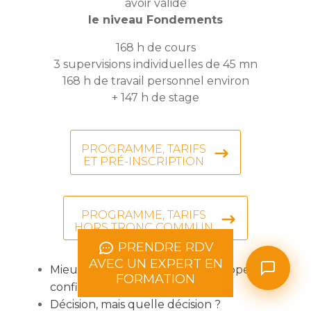
avoir validé
le niveau Fondements
168 h de cours
3 supervisions individuelles de 45 mn
168 h de travail personnel environ
+ 147 h de stage
PROGRAMME, TARIFS
ET PRÉ-INSCRIPTION
PROGRAMME, TARIFS
HORS TRONC COMMUN
PRENDRE RDV
AVEC UN EXPERT EN
Mieux se connaître pour développer la
FORMATION
confiance en soi
Décision, mais quelle décision ?