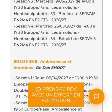
• Session 3 : Mercredi 19/05/2027 de 14:00 à
17:30 Europe/Paris : Les émotions -
Honte/culpabilité - S3 - Bénédicte SERVAIS -
EN2M4 ENE2 CTS - 2026/27
• Session 4 : Mercredi 26/05/2027 de 14:00 à
17:30 Europe/Paris : Les émotions -
Honte/culpabilité - S4 - Bénédicte SERVAIS -
EN2M4 ENE2 CTS - 2026/27
EN2M9-ENE : Ambivalence et
émotions
-
Dr. Dan SHORT
• Session 1 : Jeudi 08/04/2027 de 16:00 à 19:30
Europe/Paris : Ambivalence et émotions -
PRENDRE RDV
Double contrainte et suggestion paradoxale
AVEC UN EXPERT EN
- S1 - Dan Short - N2M9 ENE2 - 2026/27
FORMATION
• Session 2 : Mercredi 05/05/2027 de 16:00 à
19:30 Europe/Paris : Ambivalence et