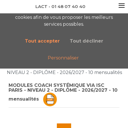
≡
LACT - 01 48 07 40 40
En visitant ce site, vous acceptez l'utilisation de
cookies afin de vous proposer les meilleurs
newsletter AC
services possibles.
Tout accepter
Tout décliner
Personnaliser
Accueil
Liste des catégories
MODULES COACH SYSTÉMIQUE VIA ISC PARIS -
NIVEAU 2 - DIPLÔME - 2026/2027 - 10 mensualités
MODULES COACH SYSTÉMIQUE VIA ISC
PARIS - NIVEAU 2 - DIPLÔME - 2026/2027 - 10
mensualités