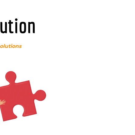
lution
lutions