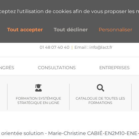
ESTIONS SUR NOS FORMATIONS ?
PRENEZ
cceptez l'utilisation de cookies afin de vous proposer les m
Tout accepter
Tout décliner
Personnaliser
CENTRE DE FORMATION, INTERVENTION ET RECHERCHE
Approche systémique stratégique et hypnose
01 48 07 40 40
|
Email :
info@lact.fr
NGRÈS
CONSULTATIONS
ENTREPRISES
FORMATION SYSTÉMIQUE
CATALOGUE DE TOUTES LES
STRATÉGIQUE EN LIGNE
FORMATIONS
 orientée solution - Marie-Christine CABIÉ-EN2M10-ENE