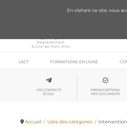
VOUS AVEZ DES QU
En visitant ce site, vous a
Représentant
École de Palo Alto
LACT
FORMATIONS EN LIGNE
CO
VOS CONTACTS
PRÉINSCRIPTIONS
ÉCOLE
MES DOCUMENTS
Accueil
Liste des catégories
Intervention