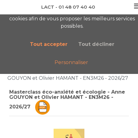
LACT - 01 48 07 40 40
En visitant ce site, vous acceptez l'utilisation de
cookies afin de vous proposer les meilleurs services
newsletter AC
possibles.
Tout accepter
Tout décliner
Personnaliser
Accueil
Liste des catégories
Masterclass éco-anxiété et écologie - Anne
GOUYON et Olivier HAMANT - EN3M26 - 2026/27
Masterclass éco-anxiété et écologie - Anne
GOUYON et Olivier HAMANT - EN3M26 -
2026/27