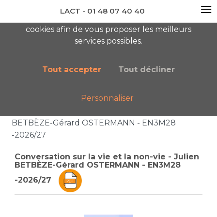
≡
LACT - 01 48 07 40 40
En visitant ce site, vous acceptez l'utilisation de
cookies afin de vous proposer les meilleurs
newsletter AC
services possibles.
Tout accepter
Tout décliner
Personnaliser
Accueil
Liste des catégories
Conversation sur la vie et la non-vie - Julien
BETBÈZE-Gérard OSTERMANN - EN3M28
-2026/27
Conversation sur la vie et la non-vie - Julien
BETBÈZE-Gérard OSTERMANN - EN3M28
-2026/27