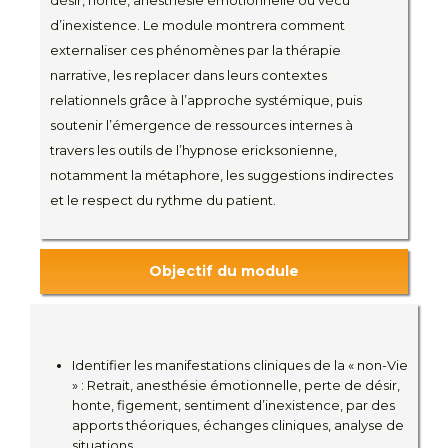
désir, honte, anesthésie émotionnelle ou vécu
d’inexistence. Le module montrera comment
externaliser ces phénomènes par la thérapie
narrative, les replacer dans leurs contextes
relationnels grâce à l’approche systémique, puis
soutenir l’émergence de ressources internes à
travers les outils de l’hypnose ericksonienne,
notamment la métaphore, les suggestions indirectes
et le respect du rythme du patient.
Objectif du module
Identifier les manifestations cliniques de la « non-Vie
» : Retrait, anesthésie émotionnelle, perte de désir,
honte, figement, sentiment d’inexistence, par des
apports théoriques, échanges cliniques, analyse de
situations.