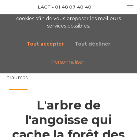
≡
LACT - 01 48 07 40 40
En visitant ce site, vous acceptez l'utilisation de
cookies afin de vous proposer les meilleurs
newsletter AC
services possibles.
Tout accepter
Tout décliner
Personnaliser
Accueil
Nos publications
L'arbre de l'angoisse qui cache la forêt des
traumas
L'arbre de
l'angoisse qui
cache la forêt des