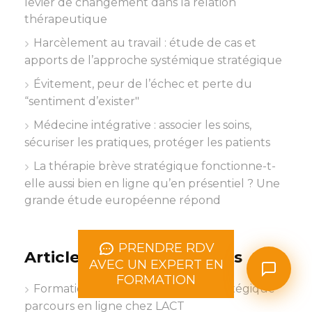
levier de changement dans la relation
thérapeutique
Harcèlement au travail : étude de cas et
apports de l’approche systémique stratégique
Évitement, peur de l’échec et perte du
“sentiment d’exister"
Médecine intégrative : associer les soins,
sécuriser les pratiques, protéger les patients
La thérapie brève stratégique fonctionne-t-
elle aussi bien en ligne qu’en présentiel ? Une
grande étude européenne répond
PRENDRE RDV
Articles les plus consultés
AVEC UN EXPERT EN
FORMATION
Formation thérapie systémique stratégique
parcours en ligne chez LACT