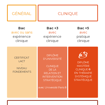
GÉNÉRAL
CLINIQUE
Bac
Bac +3
Bac +5
avec ou sans
avec
avec
expérience
expérience
pratique
clinique
clinique
clinique
DIPLÔME
CERTIFICAT
D'UNIVERSITÉ
LACT
DIPLÔME
-
MASTÈRE
CLINIQUE
NIVEAU
CLINIQUE ®
DE LA
FONDEMENTS
EN THÉRAPIE
RELATION ET
SYSTÉMIQUE
INTERVENTION
STRATÉGIQUE
STRATÉGIQUE
avec Université Paris 8