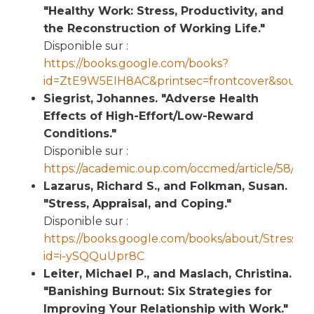
"Healthy Work: Stress, Productivity, and
the Reconstruction of Working Life."
Disponible sur :
https://books.google.com/books?
id=ZtE9W5EIH8AC&printsec=frontcover&sourc
Siegrist, Johannes. "Adverse Health
Effects of High-Effort/Low-Reward
Conditions."
Disponible sur :
https://academic.oup.com/occmed/article/58/8/
Lazarus, Richard S., and Folkman, Susan.
"Stress, Appraisal, and Coping."
Disponible sur :
https://books.google.com/books/about/Stress_A
id=i-ySQQuUpr8C
Leiter, Michael P., and Maslach, Christina.
"Banishing Burnout: Six Strategies for
Improving Your Relationship with Work."