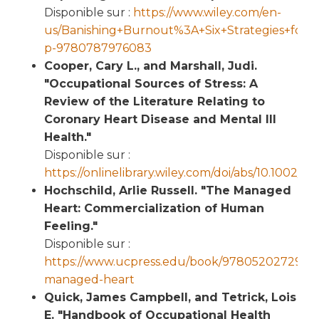
Disponible sur :
https://www.wiley.com/en-
us/Banishing+Burnout%3A+Six+Strategies+for+
p-9780787976083
Cooper, Cary L., and Marshall, Judi.
"Occupational Sources of Stress: A
Review of the Literature Relating to
Coronary Heart Disease and Mental Ill
Health."
Disponible sur :
https://onlinelibrary.wiley.com/doi/abs/10.1002/s
Hochschild, Arlie Russell. "The Managed
Heart: Commercialization of Human
Feeling."
Disponible sur :
https://www.ucpress.edu/book/9780520272941/
managed-heart
Quick, James Campbell, and Tetrick, Lois
E. "Handbook of Occupational Health