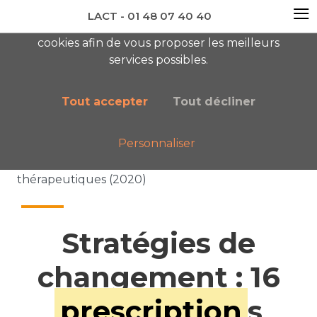
≡
LACT - 01 48 07 40 40
En visitant ce site, vous acceptez l'utilisation de
cookies afin de vous proposer les meilleurs
newsletter AC
services possibles.
Tout accepter
Tout décliner
Personnaliser
Accueil
Nos publications
Stratégies de changement : 16 prescriptions
thérapeutiques (2020)
Stratégies de
changement : 16
prescription
s