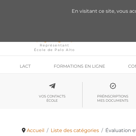
VOUS AVEZ DES QU
En visitant ce site, vous a
Représentant
École de Palo Alto
LACT
FORMATIONS EN LIGNE
CO
VOS CONTACTS
PRÉINSCRIPTIONS
ÉCOLE
MES DOCUMENTS
Accueil
Liste des catégories
Évaluation e