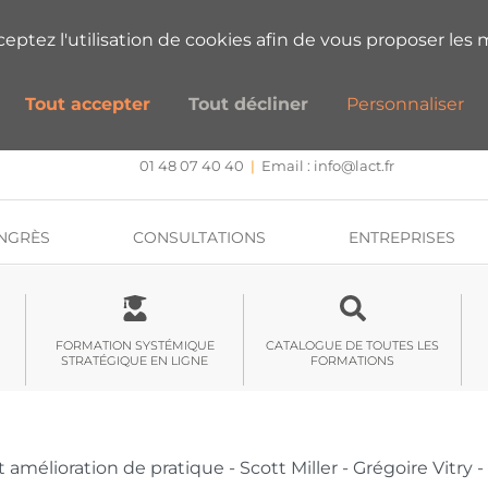
ESTIONS SUR NOS FORMATIONS ?
PRENEZ
cceptez l'utilisation de cookies afin de vous proposer les m
Tout accepter
Tout décliner
Personnaliser
CENTRE DE FORMATION, INTERVENTION ET RECHERCHE
Approche systémique stratégique et hypnose
01 48 07 40 40
|
Email :
info@lact.fr
NGRÈS
CONSULTATIONS
ENTREPRISES
FORMATION SYSTÉMIQUE
CATALOGUE DE TOUTES LES
STRATÉGIQUE EN LIGNE
FORMATIONS
t amélioration de pratique - Scott Miller - Grégoire Vitry