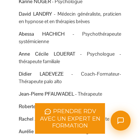
Karine NOGER
- Psychologue
David LANDRY
- Médecin généraliste, praticien
en hypnose et en thérapies brèves
Abessa HACHICH
- Psychothérapeute
systémicienne
Anne Cécile LOUERAT
- Psychologue -
thérapeute familiale
Didier LADEVEZE
- Coach-Formateur-
Thérapeute palo alto
Jean-Pierre PFAUWADEL
- Thérapeute
Roberte RICHELET
- Retraitée
PRENDRE RDV
AVEC UN EXPERT EN
Rachel ZENSES
- Formatrice - consultante
FORMATION
Aurélie POLACHOWSKI
- Enseignante