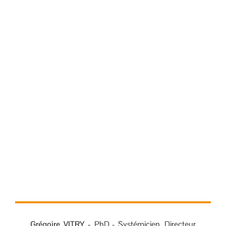
Grégoire VITRY -
PhD -
Systémicien. Directeur