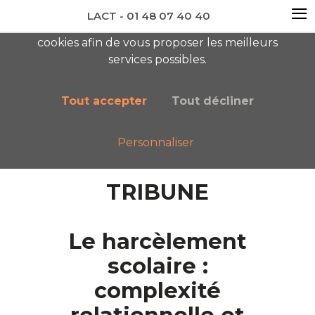
≡
LACT - 01 48 07 40 40
En visitant ce site, vous acceptez l'utilisation de
cookies afin de vous proposer les meilleurs
newsletter AC
services possibles.
Tout accepter
Tout décliner
Personnaliser
Accueil
Tribune Harcèlement Scolaire
TRIBUNE
Le harcèlement
scolaire :
complexité