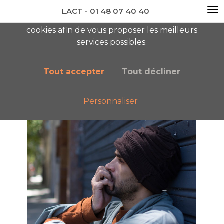
≡
LACT - 01 48 07 40 40
En visitant ce site, vous acceptez l'utilisation de
newsletter AC
cookies afin de vous proposer les meilleurs
services possibles.
Tout accepter
Tout décliner
Accueil
Nos publications
Addiction
Personnaliser