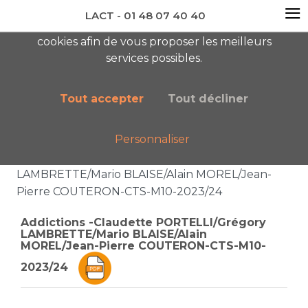
≡
LACT - 01 48 07 40 40
En visitant ce site, vous acceptez l'utilisation de
cookies afin de vous proposer les meilleurs
newsletter AC
services possibles.
Tout accepter
Tout décliner
Personnaliser
Accueil
Liste des catégories
Addictions -Claudette PORTELLI/Grégory
LAMBRETTE/Mario BLAISE/Alain MOREL/Jean-
Pierre COUTERON-CTS-M10-2023/24
Addictions -Claudette PORTELLI/Grégory
LAMBRETTE/Mario BLAISE/Alain
MOREL/Jean-Pierre COUTERON-CTS-M10-
2023/24