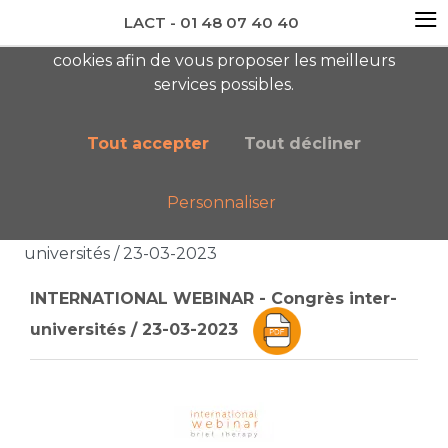
≡
LACT - 01 48 07 40 40
En visitant ce site, vous acceptez l'utilisation de
cookies afin de vous proposer les meilleurs
newsletter AC
services possibles.
Tout accepter
Tout décliner
Personnaliser
Accueil
Liste des catégories
INTERNATIONAL WEBINAR - Congrès inter-
universités / 23-03-2023
INTERNATIONAL WEBINAR - Congrès inter-
universités / 23-03-2023