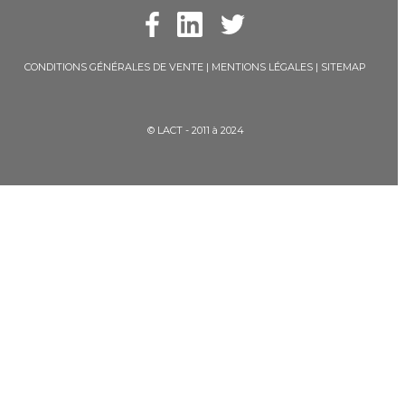
CONDITIONS GÉNÉRALES DE VENTE
|
MENTIONS LÉGALES
|
SITEMAP
© LACT - 2011 à 2024