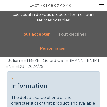
≡
LACT - 01 48 07 40 40
En visitant ce site, vous acceptez l'utilisation de
cookies afin de vous proposer les meilleurs
newsletter AC
services possibles.
Tout accepter
Tout décliner
Personnaliser
Accueil
Liste des catégories
MASTERCLASS - HYPNOSE ET THÉRAPIE BRÈVE
- Julien BETBEZE - Gérard OSTERMANN - EN1M11-
ENE-EDU - 2024/25
×
Information
The default value of one of the
characteristics of that product isn't available