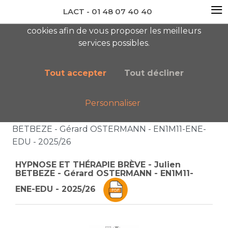
≡
LACT - 01 48 07 40 40
En visitant ce site, vous acceptez l'utilisation de
cookies afin de vous proposer les meilleurs
newsletter AC
services possibles.
Tout accepter
Tout décliner
Personnaliser
Accueil
Liste des catégories
HYPNOSE ET THÉRAPIE BRÈVE - Julien
BETBEZE - Gérard OSTERMANN - EN1M11-ENE-
EDU - 2025/26
HYPNOSE ET THÉRAPIE BRÈVE - Julien
BETBEZE - Gérard OSTERMANN - EN1M11-
ENE-EDU - 2025/26