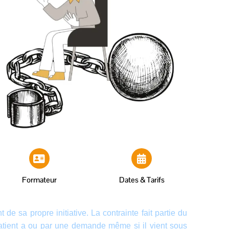
Formateur
Dates & Tarifs
 de sa propre initiative. La contrainte fait partie du
e patient a ou par une demande même si il vient sous