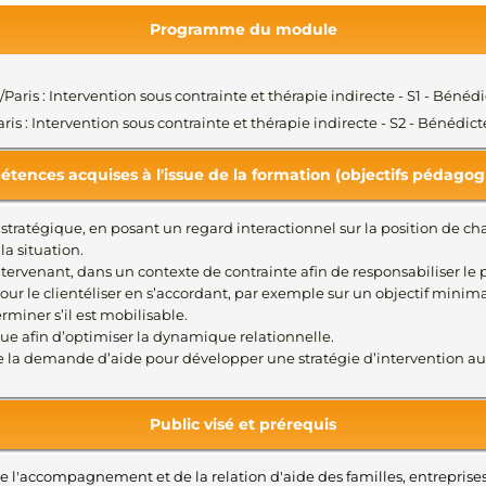
Programme du module
e/Paris : Intervention sous contrainte et thérapie indirecte - S1 - Bé
Paris : Intervention sous contrainte et thérapie indirecte - S2 - Bénéd
tences acquises à l'issue de la formation (objectifs pédagog
atégique, en posant un regard interactionnel sur la position de cha
la situation.
ntervenant, dans un contexte de contrainte afin de responsabiliser le p
pour le clientéliser en s’accordant, par exemple sur un objectif minima
rminer s’il est mobilisable.
e afin d’optimiser la dynamique relationnelle.
 de la demande d’aide pour développer une stratégie d’intervention au 
Public visé et prérequis
 l'accompagnement et de la relation d'aide des familles, entreprises