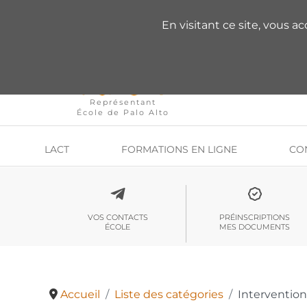
VOUS AVEZ DES QU
En visitant ce site, vous a
Représentant
École de Palo Alto
LACT
FORMATIONS EN LIGNE
CO
VOS CONTACTS
PRÉINSCRIPTIONS
ÉCOLE
MES DOCUMENTS
Accueil
Liste des catégories
Intervention