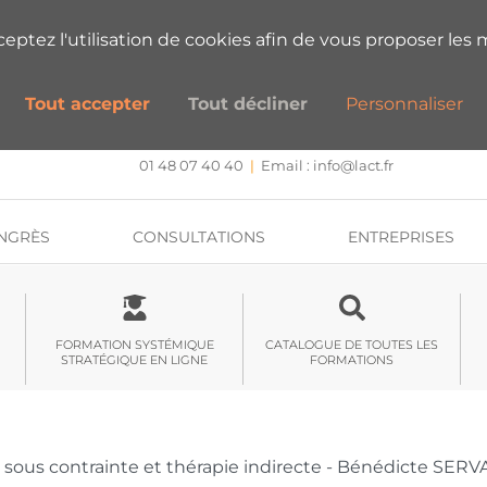
ESTIONS SUR NOS FORMATIONS ?
PRENEZ
cceptez l'utilisation de cookies afin de vous proposer les m
Tout accepter
Tout décliner
Personnaliser
CENTRE DE FORMATION, INTERVENTION ET RECHERCHE
Approche systémique stratégique et hypnose
01 48 07 40 40
|
Email :
info@lact.fr
NGRÈS
CONSULTATIONS
ENTREPRISES
FORMATION SYSTÉMIQUE
CATALOGUE DE TOUTES LES
STRATÉGIQUE EN LIGNE
FORMATIONS
 sous contrainte et thérapie indirecte - Bénédicte SER