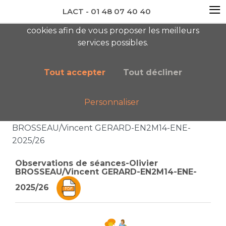
≡
LACT - 01 48 07 40 40
En visitant ce site, vous acceptez l'utilisation de
cookies afin de vous proposer les meilleurs
newsletter AC
services possibles.
Tout accepter
Tout décliner
Personnaliser
Accueil
Liste des catégories
Observations de séances-Olivier
BROSSEAU/Vincent GERARD-EN2M14-ENE-
2025/26
Observations de séances-Olivier
BROSSEAU/Vincent GERARD-EN2M14-ENE-
2025/26