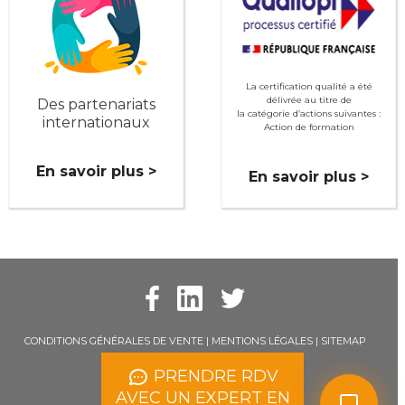
La certification qualité a été
délivrée au titre de
Des partenariats
la catégorie d’actions suivantes :
internationaux
Action de formation
En savoir plus >
En savoir plus >
CONDITIONS GÉNÉRALES DE VENTE
|
MENTIONS LÉGALES
|
SITEMAP
PRENDRE RDV
AVEC UN EXPERT EN
© LACT - 2011 à 2024