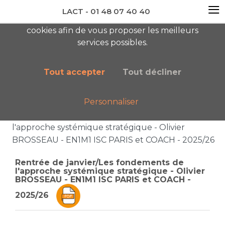
≡
LACT - 01 48 07 40 40
En visitant ce site, vous acceptez l'utilisation de
cookies afin de vous proposer les meilleurs
newsletter AC
services possibles.
Tout accepter
Tout décliner
Personnaliser
Accueil
Liste des catégories
Rentrée de janvier/Les fondements de
l'approche systémique stratégique - Olivier
BROSSEAU - EN1M1 ISC PARIS et COACH - 2025/26
Rentrée de janvier/Les fondements de
l'approche systémique stratégique - Olivier
BROSSEAU - EN1M1 ISC PARIS et COACH -
2025/26