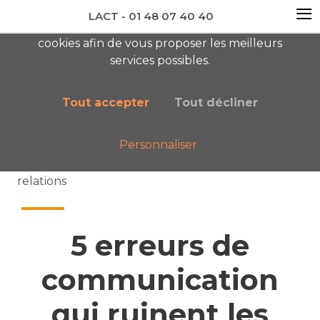
≡
LACT - 01 48 07 40 40
En visitant ce site, vous acceptez l'utilisation de
cookies afin de vous proposer les meilleurs
newsletter AC
services possibles.
Tout accepter
Tout décliner
Personnaliser
Accueil
Nos publications
5 erreurs de communication qui ruinent les
relations
5 erreurs de
communication
qui ruinent les