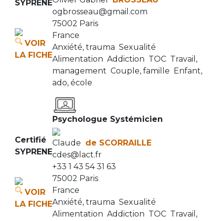
SYPRENE
ogbrosseau@gmail.com
75002 Paris
France
VOIR
Anxiété, trauma
Sexualité
LA FICHE
Alimentation
Addiction
TOC
Travail,
management
Couple, famille
Enfant,
ado, école
Psychologue Systémicien
Certifié
Claude
de SCORRAILLE
SYPRENE
cdes@lact.fr
+33 1 43 54 31 63
75002 Paris
France
VOIR
Anxiété, trauma
Sexualité
LA FICHE
Alimentation
Addiction
TOC
Travail,