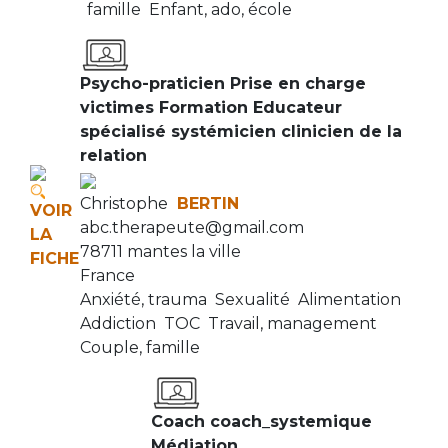
famille
Enfant, ado, école
Psycho-praticien Prise en charge
victimes Formation Educateur
spécialisé systémicien clinicien de la
relation
Christophe
BERTIN
VOIR
abc.therapeute@gmail.com
LA
78711 mantes la ville
FICHE
France
Anxiété, trauma
Sexualité
Alimentation
Addiction
TOC
Travail, management
Couple, famille
Coach coach_systemique
Médiation