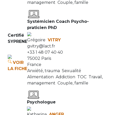
management
Couple, famille
Systémicien Coach Psycho-
praticien PhD
Certifié
Grégoire
VITRY
SYPRENE
gvitry@lact.fr
+33 1 48 07 40 40
75002 Paris
VOIR
France
LA FICHE
Anxiété, trauma
Sexualité
Alimentation
Addiction
TOC
Travail,
management
Couple, famille
Psychologue
Katharina
ANGER