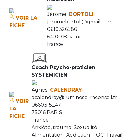
Jérôme
BORTOLI
VOIR LA
jeromebortoli@gmail.com
FICHE
0610326586
64100 Bayonne
france
Coach Psycho-praticien
SYSTEMICIEN
Agnès
CALENDRAY
acalendray@luminose-rhconseil.fr
VOIR
0660315247
LA
75016 PARIS
FICHE
France
Anxiété, trauma
Sexualité
Alimentation
Addiction
TOC
Travail,