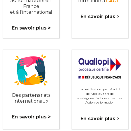
50 formateurs en
formation à
LACT
*
France
et à l'international
En savoir plus >
En savoir plus >
La certification qualité a été
délivrée au titre de
Des partenariats
la catégorie d’actions suivantes :
internationaux
Action de formation
En savoir plus >
En savoir plus >