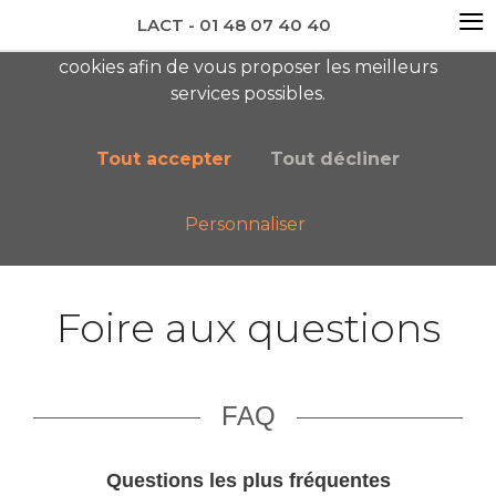
≡
LACT - 01 48 07 40 40
En visitant ce site, vous acceptez l'utilisation de
cookies afin de vous proposer les meilleurs
newsletter AC
services possibles.
Tout accepter
Tout décliner
Personnaliser
Accueil
LACT
Financement de la formation et FAQ
Foire aux questions
FAQ
Questions les plus fréquentes