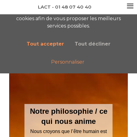
≡
LACT - 01 48 07 40 40
En visitant ce site, vous acceptez l'utilisation de
cookies afin de vous proposer les meilleurs
newsletter AC
services possibles.
Tout accepter
Tout décliner
Personnaliser
Accueil
LACT
Notre philosophie
Notre philosophie / ce
qui nous anime
Nous croyons que l’être humain est