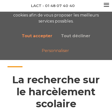
≡
LACT - 01 48 07 40 40
En visitant ce site, vous acceptez l'utilisation de
cookies afin de vous proposer les meilleurs
newsletter AC
services possibles.
Tout accepter
Tout décliner
Personnaliser
Accueil
Nos publications
La recherche sur le harcèlement scolaire
La recherche sur
le harcèlement
scolaire