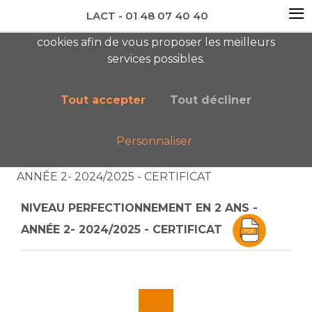
≡
LACT - 01 48 07 40 40
En visitant ce site, vous acceptez l'utilisation de
cookies afin de vous proposer les meilleurs
newsletter AC
services possibles.
Tout accepter
Tout décliner
Personnaliser
Accueil
Boutique
Catalogue général
NIVEAU PERFECTIONNEMENT EN 2 ANS -
ANNÉE 2- 2024/2025 - CERTIFICAT
NIVEAU PERFECTIONNEMENT EN 2 ANS -
ANNÉE 2- 2024/2025 - CERTIFICAT