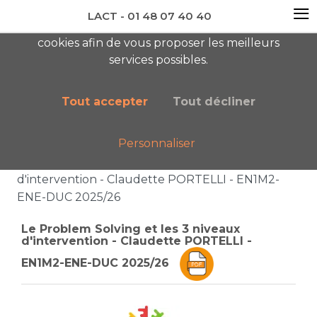
≡
LACT - 01 48 07 40 40
En visitant ce site, vous acceptez l'utilisation de
cookies afin de vous proposer les meilleurs
newsletter AC
services possibles.
Tout accepter
Tout décliner
Personnaliser
Accueil
Boutique
Catalogue général
Le Problem Solving et les 3 niveaux
d'intervention - Claudette PORTELLI - EN1M2-
ENE-DUC 2025/26
Le Problem Solving et les 3 niveaux
d'intervention - Claudette PORTELLI -
EN1M2-ENE-DUC 2025/26