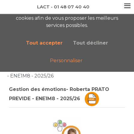
≡
LACT - 01 48 07 40 40
En visitant ce site, vous acceptez l'utilisation de
cookies afin de vous proposer les meilleurs
newsletter AC
services possibles.
Tout accepter
Tout décliner
Personnaliser
Accueil
Boutique
Catalogue général
Gestion des émotions- Roberta PRATO PREVIDE
- ENE1M8 - 2025/26
Gestion des émotions- Roberta PRATO
PREVIDE - ENE1M8 - 2025/26