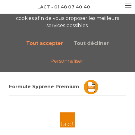
≡
LACT - 01 48 07 40 40
En visitant ce site, vous acceptez l'utilisation de
cookies afin de vous proposer les meilleurs
newsletter AC
services possibles.
Tout accepter
Tout décliner
Personnaliser
Accueil
Boutique
Catalogue général
Formule Syprene Premium
Formule Syprene Premium