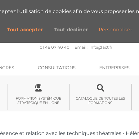
ESTIONS SUR NOS FORMATIONS ?
PRENEZ
cceptez l'utilisation de cookies afin de vous proposer les m
Tout accepter
Tout décliner
Personnaliser
CENTRE DE FORMATION, INTERVENTION ET RECHERCHE
Approche systémique stratégique et hypnose
01 48 07 40 40
|
Email :
info@lact.fr
NGRÈS
CONSULTATIONS
ENTREPRISES
FORMATION SYSTÉMIQUE
CATALOGUE DE TOUTES LES
STRATÉGIQUE EN LIGNE
FORMATIONS
ésence et relation avec les techniques théatrales - Hé