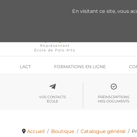
VOUS AVEZ DES QU
En visitant ce site, vous a
Représentant
École de Palo Alto
LACT
FORMATIONS EN LIGNE
CO
VOS CONTACTS
PRÉINSCRIPTIONS
ÉCOLE
MES DOCUMENTS
Accueil
Boutique
Catalogue général
Pr