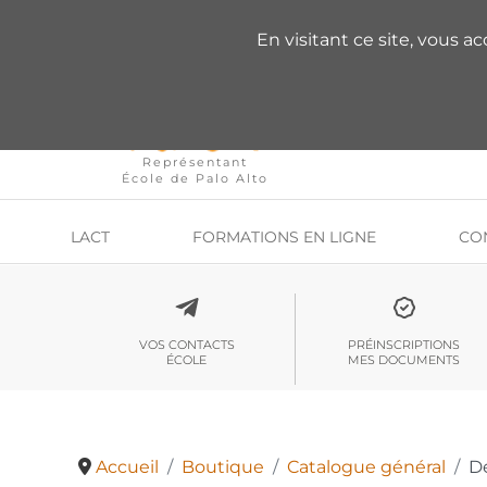
VOUS AVEZ DES QU
En visitant ce site, vous a
Représentant
École de Palo Alto
LACT
FORMATIONS EN LIGNE
CO
VOS CONTACTS
PRÉINSCRIPTIONS
ÉCOLE
MES DOCUMENTS
Accueil
Boutique
Catalogue général
Dé