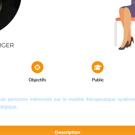
RGER
Objectifs
Public
oute personne intéressée par le modèle thérapeutique systém
atégique,
Description