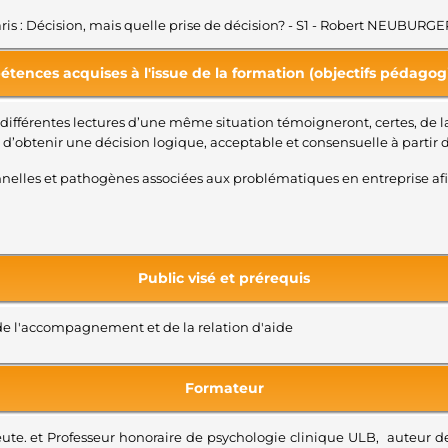
Paris : Décision, mais quelle prise de décision? - S1 - Robert NEUBURG
tences acquises à l'issue de la formation (objectifs pédagog
 différentes lectures d’une même situation témoigneront, certes, de
d’obtenir une décision logique, acceptable et consensuelle à partir 
elles et pathogènes associées aux problématiques en entreprise afin d
Public visé et prérequis
de l'accompagnement et de la relation d'aide
Formateur
eute. et Professeur honoraire de psychologie clinique ULB, auteur de p