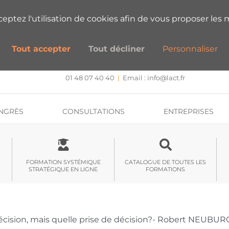
ESTIONS SUR NOS FORMATIONS ?
PRENEZ
cceptez l'utilisation de cookies afin de vous proposer les m
Tout accepter
Tout décliner
Personnaliser
CENTRE DE FORMATION, INTERVENTION ET RECHERCHE
Approche systémique stratégique et hypnose
01 48 07 40 40
|
Email :
info@lact.fr
NGRÈS
CONSULTATIONS
ENTREPRISES
FORMATION SYSTÉMIQUE
CATALOGUE DE TOUTES LES
STRATÉGIQUE EN LIGNE
FORMATIONS
cision, mais quelle prise de décision?- Robert NEUBU