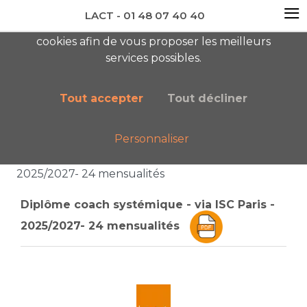
≡
LACT - 01 48 07 40 40
En visitant ce site, vous acceptez l'utilisation de
cookies afin de vous proposer les meilleurs
newsletter AC
services possibles.
Tout accepter
Tout décliner
Personnaliser
Accueil
Boutique
Catalogue général
Diplôme coach systémique - via ISC Paris -
2025/2027- 24 mensualités
Diplôme coach systémique - via ISC Paris -
2025/2027- 24 mensualités