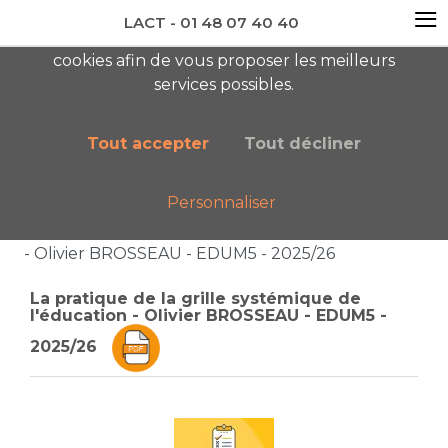
≡
LACT - 01 48 07 40 40
En visitant ce site, vous acceptez l'utilisation de
cookies afin de vous proposer les meilleurs
newsletter AC
services possibles.
Tout accepter
Tout décliner
Personnaliser
Accueil
Boutique
Catalogue général
La pratique de la grille systémique de l'éducation
- Olivier BROSSEAU - EDUM5 - 2025/26
La pratique de la grille systémique de
l'éducation - Olivier BROSSEAU - EDUM5 -
2025/26