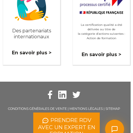
La certification qualité a été
délivrée au titre de
Des partenariats
la catégorie d’actions suivantes :
internationaux
Action de formation
En savoir plus >
En savoir plus >
CONDITIONS GÉNÉRALES DE VENTE
|
MENTIONS LÉGALES
|
SITEMAP
PRENDRE RDV
AVEC UN EXPERT EN
© LACT - 2011 à 2024