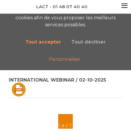
≡
LACT - 01 48 07 40 40
En visitant ce site, vous acceptez l'utilisation de
cookies afin de vous proposer les meilleurs
newsletter AC
services possibles.
Tout accepter
Tout décliner
Personnaliser
Accueil
Boutique
Catalogue général
INTERNATIONAL WEBINAR / 02-10-2025
INTERNATIONAL WEBINAR / 02-10-2025