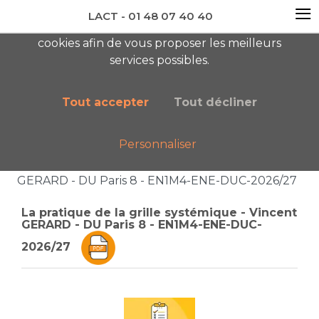
≡
LACT - 01 48 07 40 40
En visitant ce site, vous acceptez l'utilisation de
cookies afin de vous proposer les meilleurs
newsletter AC
services possibles.
Tout accepter
Tout décliner
Personnaliser
Accueil
Boutique
Catalogue général
La pratique de la grille systémique - Vincent
GERARD - DU Paris 8 - EN1M4-ENE-DUC-2026/27
La pratique de la grille systémique - Vincent
GERARD - DU Paris 8 - EN1M4-ENE-DUC-
2026/27