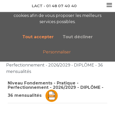
≡
LACT - 01 48 07 40 40
En visitant ce site, vous acceptez l'utilisation de
cookies afin de vous proposer les meilleurs
newsletter AC
services possibles.
Tout accepter
Tout décliner
Personnaliser
Accueil
Boutique
Catalogue général
Niveau Fondements - Pratique -
Perfectionnement - 2026/2029 - DIPLÔME - 36
mensualités
Niveau Fondements - Pratique -
Perfectionnement - 2026/2029 - DIPLÔME -
36 mensualités