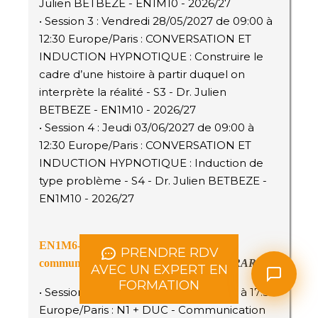
Julien BETBEZE - EN1M10 - 2026/27
• Session 3 : Vendredi 28/05/2027 de 09:00 à
12:30 Europe/Paris : CONVERSATION ET
INDUCTION HYPNOTIQUE : Construire le
cadre d’une histoire à partir duquel on
interprète la réalité - S3 - Dr. Julien
BETBEZE - EN1M10 - 2026/27
• Session 4 : Jeudi 03/06/2027 de 09:00 à
12:30 Europe/Paris : CONVERSATION ET
INDUCTION HYPNOTIQUE : Induction de
type problème - S4 - Dr. Julien BETBEZE -
EN1M10 - 2026/27
EN1M6-CTS-ENE1-EDU-ISC : La
PRENDRE RDV
communication stratégique
-
Vincent GÉRARD
AVEC UN EXPERT EN
FORMATION
• Session 1 : Jeudi 01/04/2027 de 14:00 à 17:30
Europe/Paris : N1 + DUC - Communication