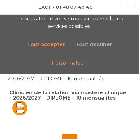
≡
LACT - 01 48 07 40 40
En visitant ce site, vous acceptez l'utilisation de
cookies afin de vous proposer les meilleurs
newsletter AC
services possibles.
Tout accepter
Tout décliner
Personnaliser
Accueil
Boutique
Catalogue général
Clinicien de la relation via mastère clinique -
2026/2027 - DIPLÔME - 10 mensualités
Clinicien de la relation via mastère clinique
- 2026/2027 - DIPLÔME - 10 mensualités