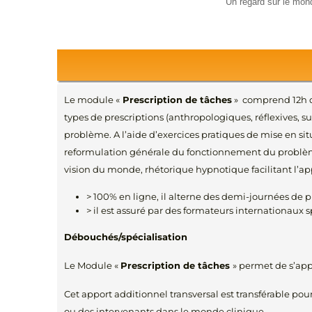
" Un regard sur le mon
Le module «
Prescription de tâches
» comprend 12h de 
types de prescriptions (anthropologiques, réflexives, 
problème. A l’aide d’exercices pratiques de mise en sit
reformulation générale du fonctionnement du problème 
vision du monde, rhétorique hypnotique facilitant l’app
> 100% en ligne, il alterne des demi-journées de p
> il est assuré par des formateurs internationaux s
Débouchés/spécialisation
Le Module «
Prescription de tâches
» permet de s’app
Cet apport additionnel transversal est transférable pou
ou des intervenants dans le monde clinique.