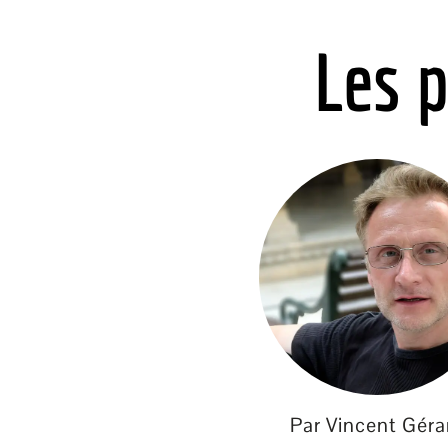
Les p
Par Vincent Géra