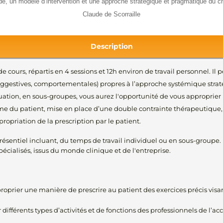
de, un modèle d’intervention et une approche stratégique et pragmatique du 
Claude de Scorraille
Description
cours, répartis en 4 sessions et 12h environ de travail personnel. Il 
suggestives, comportementales) propres à l’approche systémique straté
uation, en sous-groupes, vous aurez l'opportunité de vous approprier l
du patient, mise en place d’une double contrainte thérapeutique, p
ropriation de la prescription par le patient.
résentiel incluant, du temps de travail individuel ou en sous-groupe.
pécialisés, issus du monde clinique et de l'entreprise.
roprier une manière de prescrire au patient des exercices précis visan
r différents types d’activités et de fonctions des professionnels de l’