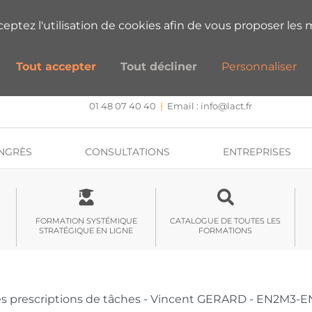
ESTIONS SUR NOS FORMATIONS ?
PRENEZ
cceptez l'utilisation de cookies afin de vous proposer les m
Tout accepter
Tout décliner
Personnaliser
CENTRE DE FORMATION, INTERVENTION ET RECHERCHE
Approche systémique stratégique et hypnose
01 48 07 40 40
|
Email :
info@lact.fr
NGRÈS
CONSULTATIONS
ENTREPRISES
FORMATION SYSTÉMIQUE
CATALOGUE DE TOUTES LES
STRATÉGIQUE EN LIGNE
FORMATIONS
s prescriptions de tâches - Vincent GERARD - EN2M3-E