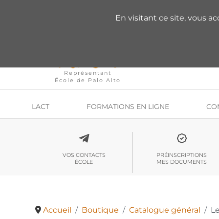
VOUS AVEZ DES QU
En visitant ce site, vous a
Représentant
École de Palo Alto
LACT
FORMATIONS EN LIGNE
CO
VOS CONTACTS
PRÉINSCRIPTIONS
ÉCOLE
MES DOCUMENTS
Accueil
Boutique
Catalogue général
Le