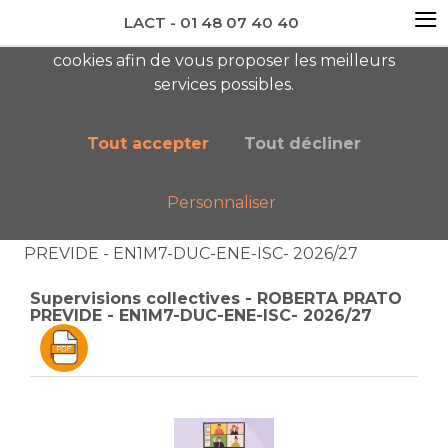
≡
LACT - 01 48 07 40 40
En visitant ce site, vous acceptez l'utilisation de
cookies afin de vous proposer les meilleurs
newsletter AC
services possibles.
Tout accepter
Tout décliner
Personnaliser
Accueil
Boutique
Catalogue général
Supervisions collectives - ROBERTA PRATO
PREVIDE - EN1M7-DUC-ENE-ISC- 2026/27
Supervisions collectives - ROBERTA PRATO
PREVIDE - EN1M7-DUC-ENE-ISC- 2026/27