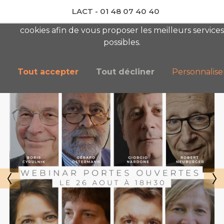
LACT - 01 48 07 40 40
En visitant ce site, vous acceptez l'utilisation de
cookies afin de vous proposer les meilleurs services
newsletter AC
possibles.
Tout accepter
Tout décliner
Personnalise