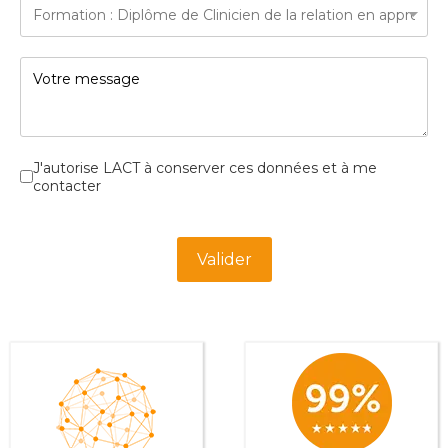
Cases à cocher
*
J'autorise LACT à conserver ces données et à me
contacter
Turnstile
*
Valider