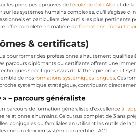
ur les principes éprouvés de l'
école de Palo Alto
et de la
sur les systèmes humains complexes, qu'il s'agisse d'ind
sionnels et particuliers des outils les plus pertinents pou
tre offre complète en matière de
formations
,
consultatio
ômes & certificats)
 pour former des professionnels hautement qualifiés à 
es parcours diplômants ou certifiants offrent une imme
 techniques spécifiques issus de la thérapie brève et 
nsemble de nos
formations systémiques longues
. Ces fo
approche systémique stratégique, contribuant directeme
 » – parcours généraliste
e un parcours de formation généraliste d'excellence
à l'a
 relationnels humains. Ce cursus complet de 3 ans prépar
conjugales ou familiales en utilisant les outils de la th
evenir un clinicien systémicien certifié LACT.