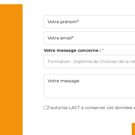
Votre message concerne :
*
Cases à cocher
*
J'autorise LACT à conserver ces données 
Turnstile
*