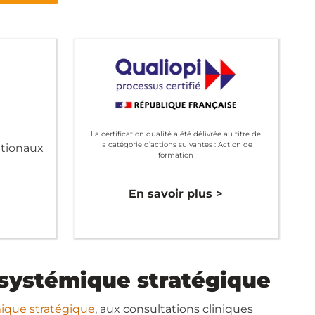
La certification qualité a été délivrée au titre de
la catégorie d’actions suivantes : Action de
ationaux
formation
>
En savoir plus >
 systémique stratégique
mique stratégique
, aux consultations cliniques