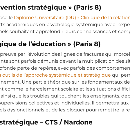
rvention stratégique » (Paris 8)
pose le
Diplôme Universitaire (DU) « Clinique de la relatio
orts académiques en psychologie systémique avec l'expert
onnels souhaitant approfondir leurs connaissances et co
que de l’éducation » (Paris 8)
preuve par l’évolution des lignes de fractures qui morce
 sont parfois démunis devant la multiplication des situa
rofonde perte de repères, avec parfois des comportement
s outils de l’approche systémique et stratégique
qui per
nement. Une partie théorique sur les fondamentaux de l
 comme le harcèlement scolaire et les situations diffic
 », ainsi que les troubles qui touchent les enseignants, dé
supervisions collectives et individuelles. Il permettra a
nnels dysfonctionnels et de les bloquer pour remettre la 
stratégique – CTS / Nardone