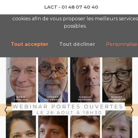
LACT - 01 48 07 40 40
En visitant ce site, vous acceptez l'utilisation de
cookies afin de vous proposer les meilleurs services
newsletter AC
possibles.
Tout accepter
Tout décliner
Personnalise