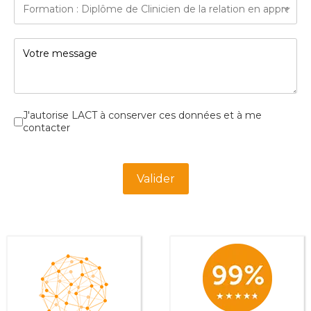
Cases à cocher
*
J'autorise LACT à conserver ces données et à me
contacter
Turnstile
*
Valider