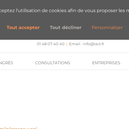
ESTIONS SUR NOS FORMATIONS ?
PRENEZ
cceptez l'utilisation de cookies afin de vous proposer les m
Tout accepter
Tout décliner
Personnaliser
CENTRE DE FORMATION, INTERVENTION ET RECHERCHE
Approche systémique stratégique et hypnose
01 48 07 40 40
|
Email :
info@lact.fr
NGRÈS
CONSULTATIONS
ENTREPRISES