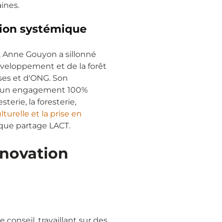
ines.
sion systémique
 Anne Gouyon a sillonné
développement et de la forêt
ses et d'ONG. Son
ec un engagement 100%
sterie, la foresterie,
lturelle et la prise en
que partage LACT.
nnovation
 conseil, travaillant sur des