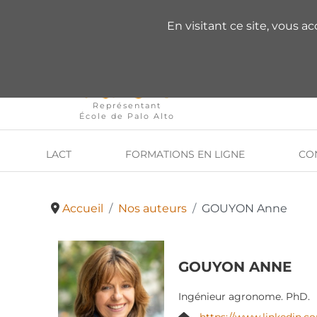
VOUS AVEZ DES QU
En visitant ce site, vous a
Représentant
École de Palo Alto
LACT
FORMATIONS EN LIGNE
CO
Accueil
Nos auteurs
GOUYON Anne
GOUYON ANNE
Ingénieur agronome. PhD.
Site Web