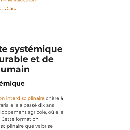
om/in/annegouyon/
s :
vCard
te systémique
rable et de
humain
démique
ion interdisciplinaire
chère à
s, elle a passé dix ans
oppement agricole, où elle
 Cette formation
isciplinaire que valorise