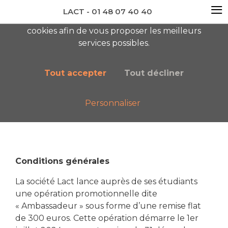
≡
LACT - 01 48 07 40 40
En visitant ce site, vous acceptez l'utilisation de
cookies afin de vous proposer les meilleurs
newsletter AC
services possibles.
Tout accepter
Tout décliner
Personnaliser
Accueil
Règlement opération “Ambassadeur 2024”
Conditions générales
La société Lact lance auprès de ses étudiants
une opération promotionnelle dite
« Ambassadeur » sous forme d’une remise flat
de 300 euros. Cette opération démarre le 1er