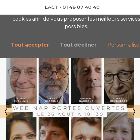
LACT - 01 48 07 40 40
En visitant ce site, vous acceptez l'utilisation de
cookies afin de vous proposer les meilleurs services
newsletter AC
possibles.
Tout accepter
Tout décliner
Personnalise