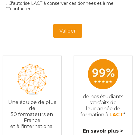
Cases à cocher
*
J'autorise LACT à conserver ces données et à me
contacter
Turnstile
*
Valider
de nos étudiants
Une équipe de plus
satisfaits de
de
leur année de
50 formateurs en
formation à
LACT
*
France
et à l'international
En savoir plus >