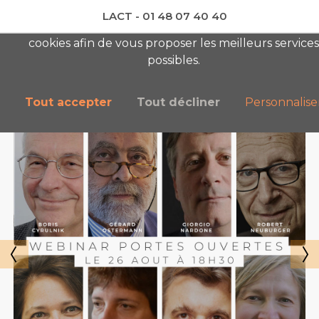
LACT - 01 48 07 40 40
En visitant ce site, vous acceptez l'utilisation de
cookies afin de vous proposer les meilleurs services
newsletter AC
possibles.
Tout accepter
Tout décliner
Personnalise