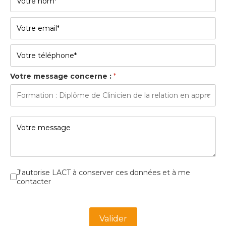
Votre message concerne :
*
Cases à cocher
*
J'autorise LACT à conserver ces données et à me
contacter
Turnstile
*
Valider