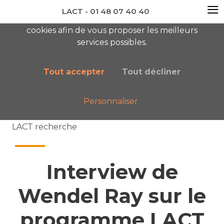
≡
LACT - 01 48 07 40 40
En visitant ce site, vous acceptez l'utilisation de
cookies afin de vous proposer les meilleurs
newsletter AC
services possibles.
Tout accepter
Tout décliner
Personnaliser
Accueil
Nos publications
Interview de Wendel Ray sur le programme
LACT recherche
Interview de
Wendel Ray sur le
programme LACT