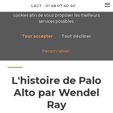
≡
LACT - 01 48 07 40 40
En visitant ce site, vous acceptez l'utilisation de
cookies afin de vous proposer les meilleurs
newsletter AC
services possibles.
Tout accepter
Tout décliner
Personnaliser
Accueil
Nos publications
L'histoire de Palo Alto par Wendel Ray
L'histoire de Palo
Alto par Wendel
Ray